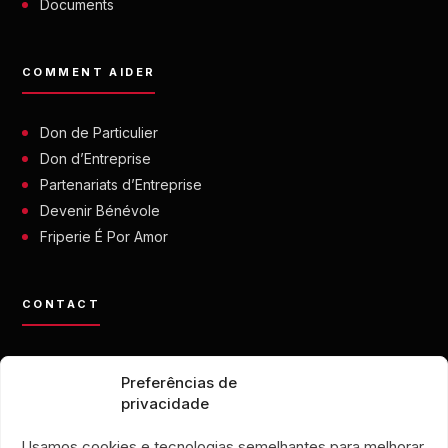
Documents
COMMENT AIDER
Don de Particulier
Don d’Entreprise
Partenariats d’Entreprise
Devenir Bénévole
Friperie É Por Amor
CONTACT
contato@eporamor.org.br
Preferências de
+55 21 99028-9090
privacidade
ONG É POR AMOR
Rua Lorival, 18
Usamos cookies e tecnologias semelhantes para melhorar