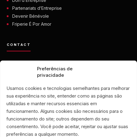
Don d’Entreprise
Partenariats d’Entreprise
Devenir Bénévole
Friperie É Por Amor
CONTACT
contato@eporamor.org.br
Preferências de
+55 21 99028-9090
privacidade
ONG É POR AMOR
Rua Lorival, 18
Usamos cookies e tecnologias semelhantes para melhorar
Manguinhos • Rio de Janeiro, Brésil
sua experiência no site, entender como as páginas são
FRIPERIE É POR AMOR
utilizadas e manter recursos essenciais em
Rua Santa Clara, 33
funcionamento. Alguns cookies são necessários para o
boutiques 719 et 720
funcionamento do site; outros dependem do seu
Copacabana • Rio de Janeiro, Brésil
consentimento. Você pode aceitar, rejeitar ou ajustar suas
Associação Humanitária É Por Amor
preferências a qualquer momento.