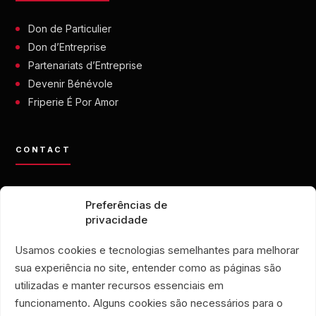
Don de Particulier
Don d’Entreprise
Partenariats d’Entreprise
Devenir Bénévole
Friperie É Por Amor
CONTACT
contato@eporamor.org.br
Preferências de
+55 21 99028-9090
privacidade
ONG É POR AMOR
Rua Lorival, 18
Usamos cookies e tecnologias semelhantes para melhorar
Manguinhos • Rio de Janeiro, Brésil
sua experiência no site, entender como as páginas são
FRIPERIE É POR AMOR
utilizadas e manter recursos essenciais em
Rua Santa Clara, 33
funcionamento. Alguns cookies são necessários para o
boutiques 719 et 720