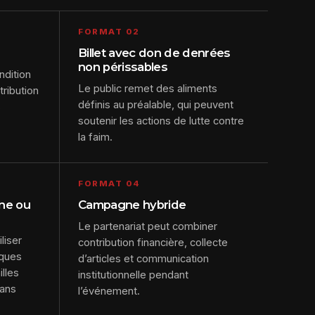
FORMAT 02
Billet avec don de denrées
non périssables
ndition
Le public remet des aliments
tribution
définis au préalable, qui peuvent
s
soutenir les actions de lutte contre
la faim.
FORMAT 04
ène ou
Campagne hybride
Le partenariat peut combiner
liser
contribution financière, collecte
iques
d’articles et communication
illes
institutionnelle pendant
sans
l’événement.