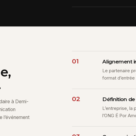
01
Alignement in
e,
Le partenaire pr
format d’entrée 
.
02
Définition de 
idaire à Demi-
L’entreprise, la
nication
l’ONG É Por Amor
 de l’événement