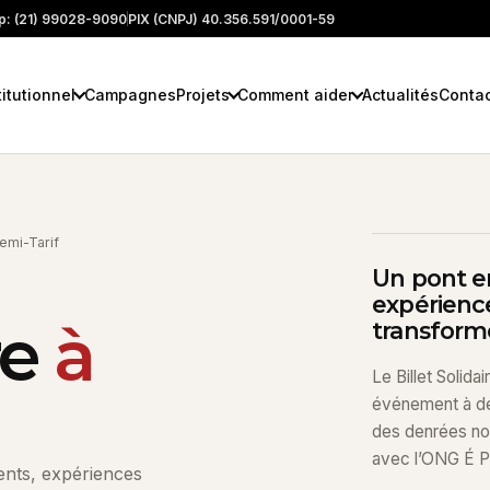
: (21) 99028-9090
PIX (CNPJ) 40.356.591/0001-59
titutionnel
Campagnes
Projets
Comment aider
Actualités
Conta
Demi-Tarif
Un pont e
expérience
re
à
transforme
Le Billet Solid
événement à de
des denrées non
avec l’ONG É P
ents, expériences