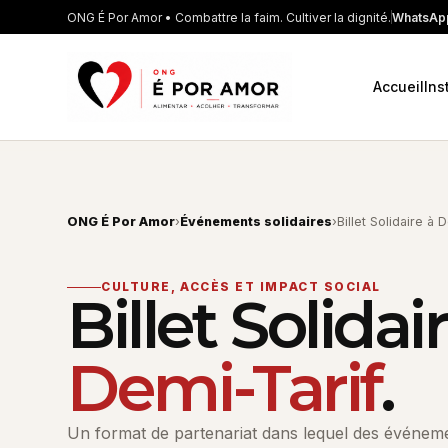
ONG É Por Amor • Combattre la faim. Cultiver la dignité.
WhatsApp
Accueil
Ins
ONG É Por Amor
›
Événements solidaires
›
Billet Solidaire à 
CULTURE, ACCÈS ET IMPACT SOCIAL
Billet Solidai
Demi-Tarif
.
Un format de partenariat dans lequel des événem