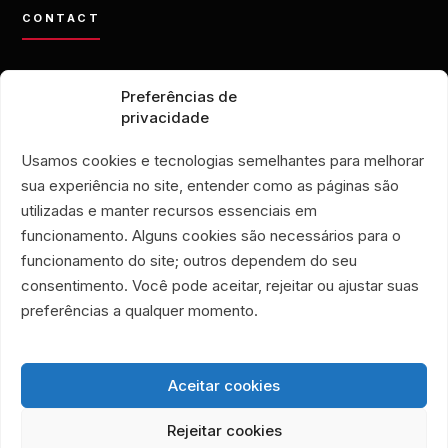
CONTACT
contato@eporamor.org.br
Preferências de
+55 21 99028-9090
privacidade
ONG É POR AMOR
Rua Lorival, 18
Usamos cookies e tecnologias semelhantes para melhorar
Manguinhos • Rio de Janeiro, Brésil
sua experiência no site, entender como as páginas são
FRIPERIE É POR AMOR
utilizadas e manter recursos essenciais em
Rua Santa Clara, 33
funcionamento. Alguns cookies são necessários para o
boutiques 719 et 720
funcionamento do site; outros dependem do seu
Copacabana • Rio de Janeiro, Brésil
consentimento. Você pode aceitar, rejeitar ou ajustar suas
Associação Humanitária É Por Amor
preferências a qualquer momento.
CNPJ 40.356.591/0001-59
Aceitar cookies
Rejeitar cookies