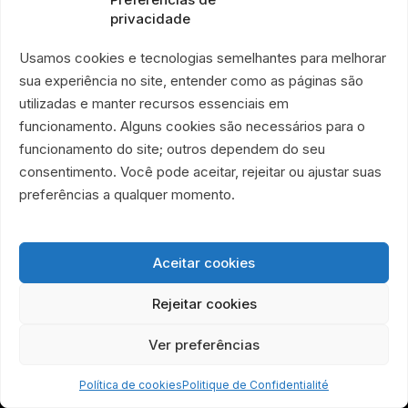
Cultiver la dignité.
privacidade
Usamos cookies e tecnologias semelhantes para melhorar
L’ONG É Por Amor agit à Manguinhos et
sua experiência no site, entender como as páginas são
auprès des personnes sans domicile à Rio
utilizadas e manter recursos essenciais em
de Janeiro grâce à des actions continues
funcionamento. Alguns cookies são necessários para o
funcionamento do site; outros dependem do seu
d’alimentation, de soutien d’urgence et de
consentimento. Você pode aceitar, rejeitar ou ajustar suas
lutte contre le gaspillage alimentaire.
preferências a qualquer momento.
Aceitar cookies
Rejeitar cookies
LIENS ESSENTIELS
Ver preferências
Qui Sommes-Nous
Transparence Financière
Política de cookies
Politique de Confidentialité
Rapport d’Impact