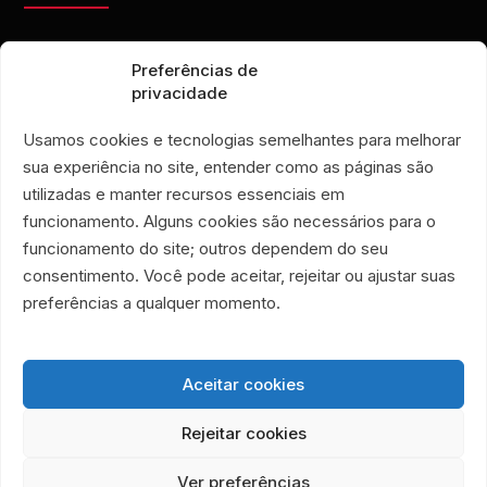
contato@eporamor.org.br
Preferências de
+55 21 99028-9090
privacidade
ONG É POR AMOR
Rua Lorival, 18
Usamos cookies e tecnologias semelhantes para melhorar
Manguinhos • Rio de Janeiro, Brésil
sua experiência no site, entender como as páginas são
FRIPERIE É POR AMOR
utilizadas e manter recursos essenciais em
Rua Santa Clara, 33
funcionamento. Alguns cookies são necessários para o
boutiques 719 et 720
funcionamento do site; outros dependem do seu
Copacabana • Rio de Janeiro, Brésil
consentimento. Você pode aceitar, rejeitar ou ajustar suas
Associação Humanitária É Por Amor
preferências a qualquer momento.
CNPJ 40.356.591/0001-59
Aceitar cookies
Rejeitar cookies
Ver preferências