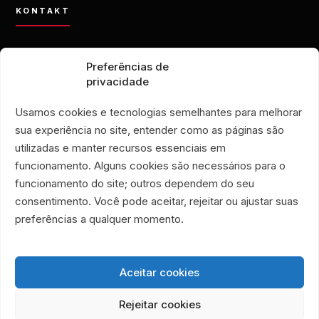
KONTAKT
contato@eporamor.org.br
Preferências de
+55 21 99028-9090
privacidade
ONG É POR AMOR
Rua Lorival, 18
Usamos cookies e tecnologias semelhantes para melhorar
Manguinhos • Rio de Janeiro, Brasilien
sua experiência no site, entender como as páginas são
SECONDHAND-LADEN É POR AMOR
utilizadas e manter recursos essenciais em
Rua Santa Clara, 33
funcionamento. Alguns cookies são necessários para o
Geschäfte 719 und 720
funcionamento do site; outros dependem do seu
Copacabana • Rio de Janeiro, Brasilien
consentimento. Você pode aceitar, rejeitar ou ajustar suas
Associação Humanitária É Por Amor
preferências a qualquer momento.
CNPJ 40.356.591/0001-59
Aceitar cookies
Rejeitar cookies