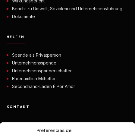
Wirkungsbericht
Bericht zu Umwelt, Sozialem und Unternehmensführung
Dokumente
HELFEN
Spende als Privatperson
Unternehmensspende
Unternehmenspartnerschaften
Ehrenamtlich Mithelfen
Secondhand-Laden É Por Amor
KONTAKT
contato@eporamor.org.br
Preferências de
+55 21 99028-9090