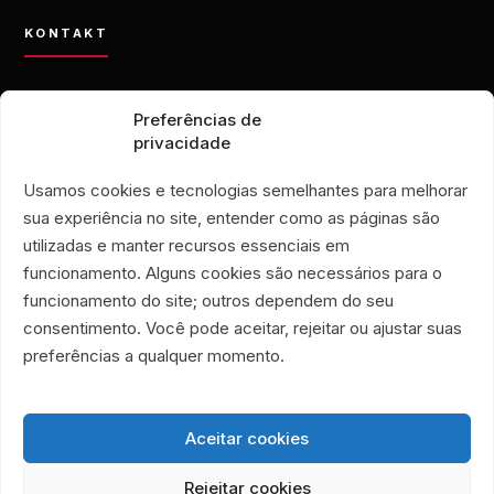
KONTAKT
contato@eporamor.org.br
Preferências de
+55 21 99028-9090
privacidade
ONG É POR AMOR
Rua Lorival, 18
Usamos cookies e tecnologias semelhantes para melhorar
Manguinhos • Rio de Janeiro, Brasilien
sua experiência no site, entender como as páginas são
SECONDHAND-LADEN É POR AMOR
utilizadas e manter recursos essenciais em
Rua Santa Clara, 33
funcionamento. Alguns cookies são necessários para o
Geschäfte 719 und 720
funcionamento do site; outros dependem do seu
Copacabana • Rio de Janeiro, Brasilien
consentimento. Você pode aceitar, rejeitar ou ajustar suas
Associação Humanitária É Por Amor
preferências a qualquer momento.
CNPJ 40.356.591/0001-59
Aceitar cookies
Rejeitar cookies