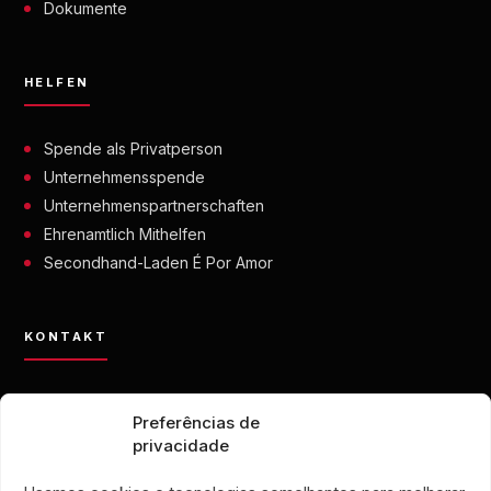
Dokumente
HELFEN
Spende als Privatperson
Unternehmensspende
Unternehmenspartnerschaften
Ehrenamtlich Mithelfen
Secondhand-Laden É Por Amor
KONTAKT
contato@eporamor.org.br
Preferências de
+55 21 99028-9090
privacidade
ONG É POR AMOR
Rua Lorival, 18