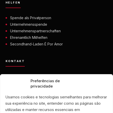
HELFEN
Spende als Privatperson
Unternehmensspende
Unternehmenspartnerschaften
Ehrenamtlich Mithelfen
Secondhand-Laden É Por Amor
KONTAKT
contato@eporamor.org.br
Preferências de
+55 21 99028-9090
privacidade
ONG É POR AMOR
Rua Lorival, 18
Usamos cookies e tecnologias semelhantes para melhorar
Manguinhos • Rio de Janeiro, Brasilien
sua experiência no site, entender como as páginas são
SECONDHAND-LADEN É POR AMOR
utilizadas e manter recursos essenciais em
Rua Santa Clara, 33