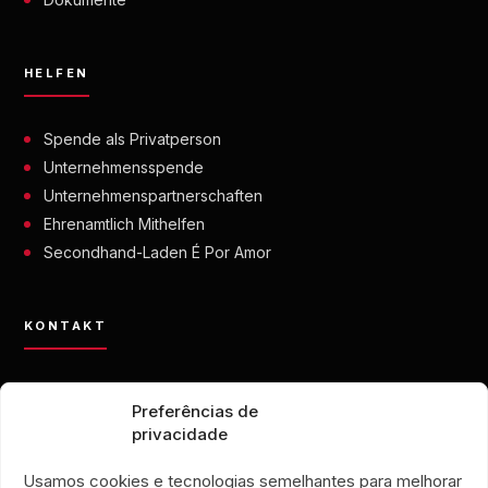
HELFEN
Spende als Privatperson
Unternehmensspende
Unternehmenspartnerschaften
Ehrenamtlich Mithelfen
Secondhand-Laden É Por Amor
KONTAKT
contato@eporamor.org.br
Preferências de
+55 21 99028-9090
privacidade
ONG É POR AMOR
Rua Lorival, 18
Usamos cookies e tecnologias semelhantes para melhorar