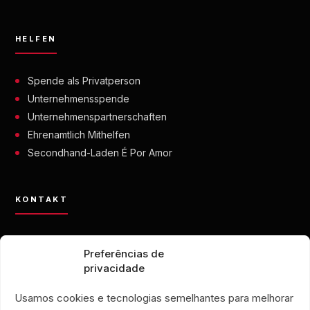
HELFEN
Spende als Privatperson
Unternehmensspende
Unternehmenspartnerschaften
Ehrenamtlich Mithelfen
Secondhand-Laden É Por Amor
KONTAKT
contato@eporamor.org.br
Preferências de
+55 21 99028-9090
privacidade
ONG É POR AMOR
Rua Lorival, 18
Usamos cookies e tecnologias semelhantes para melhorar
Manguinhos • Rio de Janeiro, Brasilien