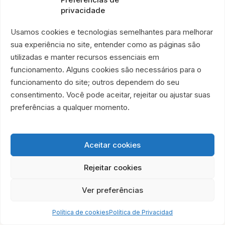
La transparencia también abre
privacidade
camino para alianzas de largo
Usamos cookies e tecnologias semelhantes para melhorar
plazo.
sua experiência no site, entender como as páginas são
Las empresas pueden construir acciones
utilizadas e manter recursos essenciais em
conjuntas, campañas internas, patrocinios,
funcionamento. Alguns cookies são necessários para o
voluntariado corporativo y proyectos alineados
funcionamento do site; outros dependem do seu
con la agenda ESG.
consentimento. Você pode aceitar, rejeitar ou ajustar suas
preferências a qualquer momento.
ALIANZAS CORPORATIVAS
Aceitar cookies
Observación:
Los datos presentados en esta página tienen
Rejeitar cookies
finalidad de transparencia institucional y fueron consolidados a
partir de los informes financieros de la ONG É Por Amor. El 1.er
Ver preferências
trimestre de 2026 representa un período parcial y debe
interpretarse por separado de los ejercicios anuales.
Política de cookies
Política de Privacidad