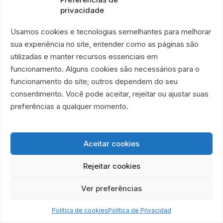
La transparencia también abre
privacidade
camino para alianzas de largo
Usamos cookies e tecnologias semelhantes para melhorar
plazo.
sua experiência no site, entender como as páginas são
Las empresas pueden construir acciones
utilizadas e manter recursos essenciais em
conjuntas, campañas internas, patrocinios,
funcionamento. Alguns cookies são necessários para o
voluntariado corporativo y proyectos alineados
funcionamento do site; outros dependem do seu
con la agenda ESG.
consentimento. Você pode aceitar, rejeitar ou ajustar suas
preferências a qualquer momento.
ALIANZAS CORPORATIVAS
Aceitar cookies
Observación:
Los datos presentados en esta página tienen
Rejeitar cookies
finalidad de transparencia institucional y fueron consolidados a
partir de los informes financieros de la ONG É Por Amor. El 1.er
Ver preferências
trimestre de 2026 representa un período parcial y debe
interpretarse por separado de los ejercicios anuales.
Política de cookies
Política de Privacidad