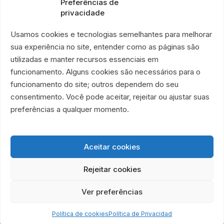
Preferências de
+55 21 99028-9090
privacidade
ONG É POR AMOR
Rua Lorival, 18
Usamos cookies e tecnologias semelhantes para melhorar
Manguinhos • Río de Janeiro, Brasil
sua experiência no site, entender como as páginas são
TIENDA SOLIDARIA É POR AMOR
utilizadas e manter recursos essenciais em
Rua Santa Clara, 33
funcionamento. Alguns cookies são necessários para o
locales 719 y 720
funcionamento do site; outros dependem do seu
Copacabana • Río de Janeiro, Brasil
consentimento. Você pode aceitar, rejeitar ou ajustar suas
Associação Humanitária É Por Amor
preferências a qualquer momento.
CNPJ 40.356.591/0001-59
Aceitar cookies
Rejeitar cookies
Ver preferências
© 2026 ONG É Por Amor • Todos los derechos reservados.
Combatiendo el hambre. Cultivando dignidad.
Política de cookies
Política de Privacidad