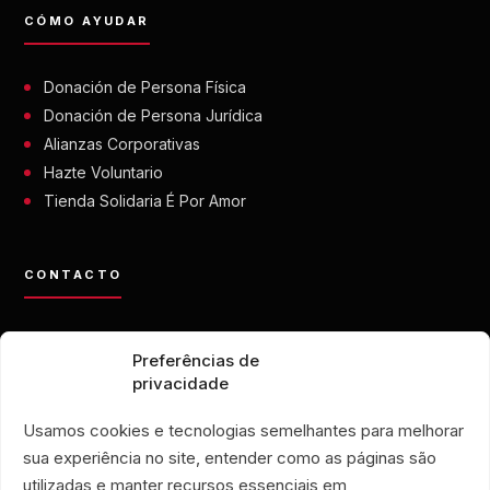
CÓMO AYUDAR
Donación de Persona Física
Donación de Persona Jurídica
Alianzas Corporativas
Hazte Voluntario
Tienda Solidaria É Por Amor
CONTACTO
contato@eporamor.org.br
Preferências de
+55 21 99028-9090
privacidade
ONG É POR AMOR
Rua Lorival, 18
Usamos cookies e tecnologias semelhantes para melhorar
Manguinhos • Río de Janeiro, Brasil
sua experiência no site, entender como as páginas são
TIENDA SOLIDARIA É POR AMOR
utilizadas e manter recursos essenciais em