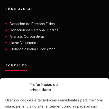
CÓMO AYUDAR
Donación de Persona Física
Donación de Persona Jurídica
Alianzas Corporativas
Hazte Voluntario
Tienda Solidaria É Por Amor
CONTACTO
contato@eporamor.org.br
Preferências de
+55 21 99028-9090
privacidade
ONG É POR AMOR
Rua Lorival, 18
Usamos cookies e tecnologias semelhantes para melhorar
Manguinhos • Río de Janeiro, Brasil
sua experiência no site, entender como as páginas são