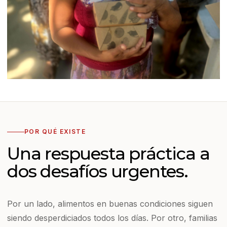
Combate contra el hambre con
responsabilidad.
Lo que sería descartado puede transformarse en
POR QUÉ EXISTE
comida, cuidado y dignidad para quienes más lo
necesitan.
Una respuesta práctica a
dos desafíos urgentes.
Por un lado, alimentos en buenas condiciones siguen
siendo desperdiciados todos los días. Por otro, familias