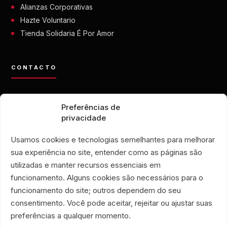
Alianzas Corporativas
Hazte Voluntario
Tienda Solidaria É Por Amor
CONTACTO
contato@eporamor.org.br
Preferências de
+55 21 99028-9090
privacidade
ONG É POR AMOR
Rua Lorival, 18
Usamos cookies e tecnologias semelhantes para melhorar
Manguinhos • Río de Janeiro, Brasil
sua experiência no site, entender como as páginas são
TIENDA SOLIDARIA É POR AMOR
utilizadas e manter recursos essenciais em
Rua Santa Clara, 33
funcionamento. Alguns cookies são necessários para o
locales 719 y 720
funcionamento do site; outros dependem do seu
Copacabana • Río de Janeiro, Brasil
consentimento. Você pode aceitar, rejeitar ou ajustar suas
Associação Humanitária É Por Amor
preferências a qualquer momento.
CNPJ 40.356.591/0001-59