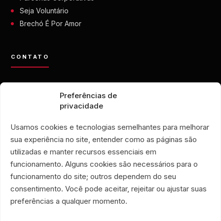
Seja Voluntário
Brechó É Por Amor
CONTATO
contato@eporamor.org.br
Preferências de
+55 21 99028-9090
privacidade
ONG É POR AMOR
Rua Lorival, 18
Usamos cookies e tecnologias semelhantes para melhorar
Manguinhos • Rio de Janeiro
sua experiência no site, entender como as páginas são
BRECHÓ É POR AMOR
utilizadas e manter recursos essenciais em
Rua Santa Clara, 33
funcionamento. Alguns cookies são necessários para o
lojas 719 e 720
funcionamento do site; outros dependem do seu
Copacabana • Rio de Janeiro
consentimento. Você pode aceitar, rejeitar ou ajustar suas
Associação Humanitária É Por Amor
preferências a qualquer momento.
CNPJ 40.356.591/0001-59