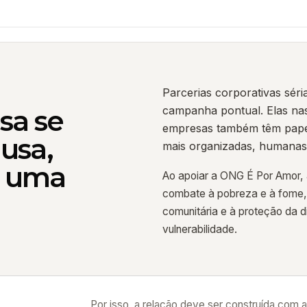
Parcerias corporativas sé
campanha pontual. Elas n
a se
empresas também têm papel
usa,
mais organizadas, humanas
e uma
Ao apoiar a ONG É Por Amor, 
combate à pobreza e à fome,
comunitária e à proteção da 
vulnerabilidade.
Por isso, a relação deve ser construída com a