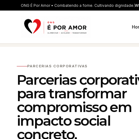
ONG É Por Amor • Combatendo a fome. Cultivando dignidade.
Wh
Ho
PARCERIAS CORPORATIVAS
Parcerias corporat
para transformar
compromisso em
impacto social
concreto.