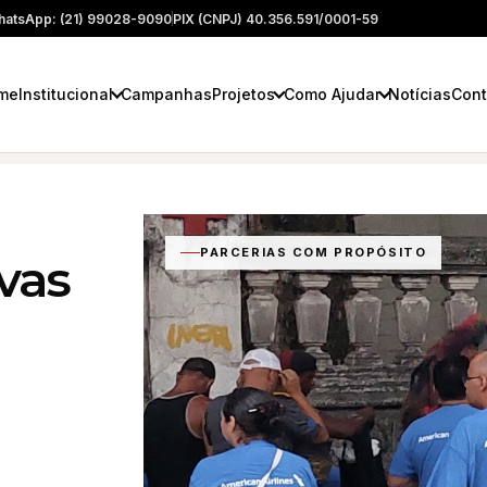
atsApp: (21) 99028-9090
PIX (CNPJ) 40.356.591/0001-59
me
Institucional
Campanhas
Projetos
Como Ajudar
Notícias
Cont
PARCERIAS COM PROPÓSITO
ivas