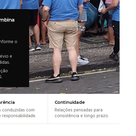
ombina
onforme o
évio e
didas.
ação
G.
arência
Continuidade
s conduzidas com
Relações pensadas para
e responsabilidade.
consistência e longo prazo.