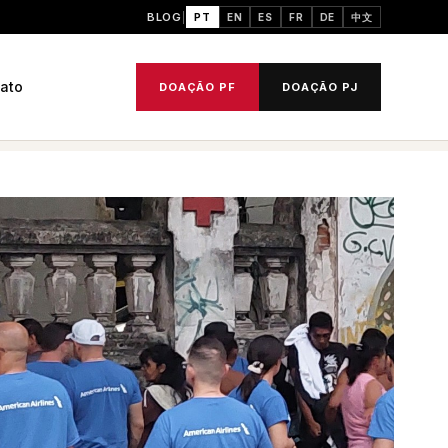
BLOG
PT
EN
ES
FR
DE
中文
ato
DOAÇÃO PF
DOAÇÃO PJ