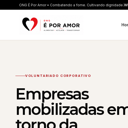
ONG É Por Amor • Combatendo a fome. Cultivando dignidade.
Wh
Ho
VOLUNTARIADO CORPORATIVO
Empresas
mobilizadas e
torno da