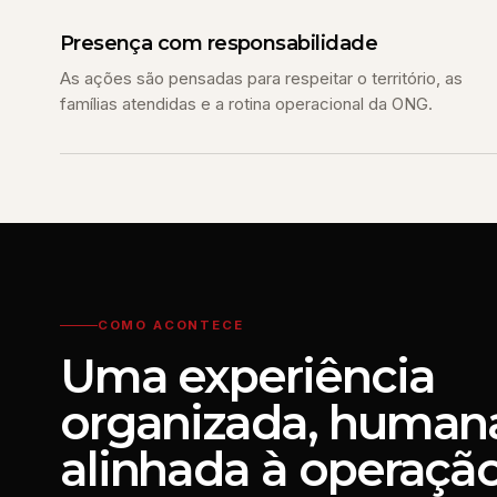
Presença com responsabilidade
As ações são pensadas para respeitar o território, as
famílias atendidas e a rotina operacional da ONG.
COMO ACONTECE
Uma experiência
organizada, human
alinhada à operação