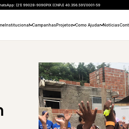
atsApp: (21) 99028-9090
PIX (CNPJ) 40.356.591/0001-59
me
Institucional
Campanhas
Projetos
Como Ajudar
Notícias
Cont
m