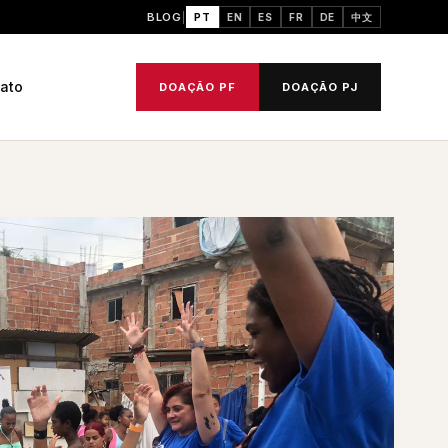
BLOG
PT
EN
ES
FR
DE
中文
ato
DOAÇÃO PF
DOAÇÃO PJ