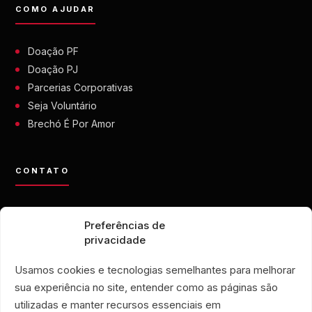
COMO AJUDAR
Doação PF
Doação PJ
Parcerias Corporativas
Seja Voluntário
Brechó É Por Amor
CONTATO
contato@eporamor.org.br
Preferências de
+55 21 99028-9090
privacidade
ONG É POR AMOR
Rua Lorival, 18
Usamos cookies e tecnologias semelhantes para melhorar
Manguinhos • Rio de Janeiro
sua experiência no site, entender como as páginas são
BRECHÓ É POR AMOR
utilizadas e manter recursos essenciais em