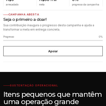
arrecadado
meta
progresso da campanha
CAMPANHA ABERTA
Seja o primeiro a doar!
Sua contribuição inaugura o progresso desta campanha e ajuda a
transformar a meta em entrega concreta.
Progresso
0%
Apoiar
SUSTENTAÇÃO OPERACIONAL
Itens pequenos que mantêm
uma operação grande