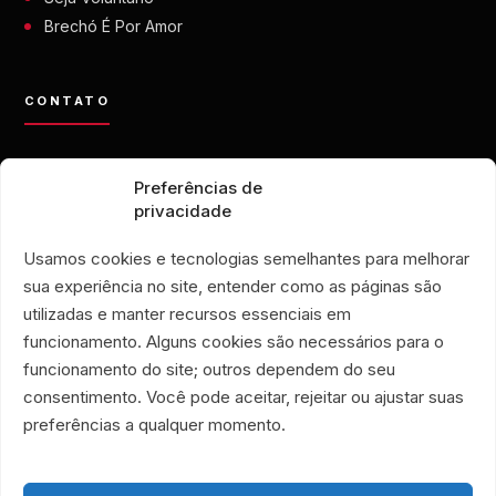
Brechó É Por Amor
CONTATO
contato@eporamor.org.br
Preferências de
+55 21 99028-9090
privacidade
ONG É POR AMOR
Rua Lorival, 18
Usamos cookies e tecnologias semelhantes para melhorar
Manguinhos • Rio de Janeiro
sua experiência no site, entender como as páginas são
BRECHÓ É POR AMOR
utilizadas e manter recursos essenciais em
Rua Santa Clara, 33
funcionamento. Alguns cookies são necessários para o
lojas 719 e 720
funcionamento do site; outros dependem do seu
Copacabana • Rio de Janeiro
consentimento. Você pode aceitar, rejeitar ou ajustar suas
Associação Humanitária É Por Amor
preferências a qualquer momento.
CNPJ 40.356.591/0001-59