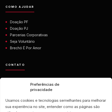
COMO AJUDAR
Doação PF
Doação PJ
Parcerias Corporativas
Seja Voluntário
Brechó É Por Amor
CONTATO
contato@eporamor.org.br
Preferências de
+55 21 99028-9090
privacidade
ONG É POR AMOR
Rua Lorival, 18
Usamos cookies e tecnologias semelhantes para melhorar
Manguinhos • Rio de Janeiro
sua experiência no site, entender como as páginas são
BRECHÓ É POR AMOR