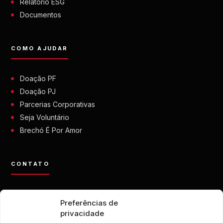
Relatório ESG
Documentos
COMO AJUDAR
Doação PF
Doação PJ
Parcerias Corporativas
Seja Voluntário
Brechó É Por Amor
CONTATO
contato@eporamor.org.br
Preferências de
+55 21 99028-9090
privacidade
ONG É POR AMOR