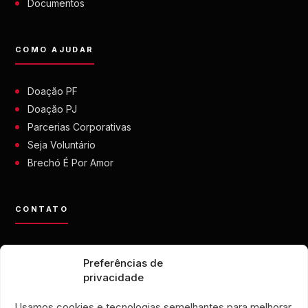
Documentos
COMO AJUDAR
Doação PF
Doação PJ
Parcerias Corporativas
Seja Voluntário
Brechó É Por Amor
CONTATO
contato@eporamor.org.br
Preferências de
+55 21 99028-9090
privacidade
ONG É POR AMOR
Rua Lorival, 18
Usamos cookies e tecnologias semelhantes para melhorar