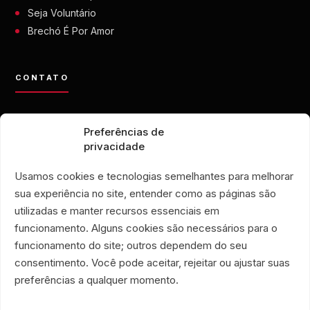
Seja Voluntário
Brechó É Por Amor
CONTATO
contato@eporamor.org.br
Preferências de
+55 21 99028-9090
privacidade
ONG É POR AMOR
Rua Lorival, 18
Usamos cookies e tecnologias semelhantes para melhorar
Manguinhos • Rio de Janeiro
sua experiência no site, entender como as páginas são
BRECHÓ É POR AMOR
utilizadas e manter recursos essenciais em
Rua Santa Clara, 33
funcionamento. Alguns cookies são necessários para o
lojas 719 e 720
funcionamento do site; outros dependem do seu
Copacabana • Rio de Janeiro
consentimento. Você pode aceitar, rejeitar ou ajustar suas
Associação Humanitária É Por Amor
preferências a qualquer momento.
CNPJ 40.356.591/0001-59