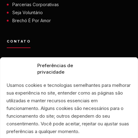
Parcerias Corporativas
Seja Voluntário
Brechó É Por Amor
CONTATO
contato@eporamor.org.br
Preferências de
+55 21 99028-9090
privacidade
ONG É POR AMOR
Rua Lorival, 18
Usamos cookies e tecnologias semelhantes para melhorar
Manguinhos • Rio de Janeiro
sua experiência no site, entender como as páginas são
BRECHÓ É POR AMOR
utilizadas e manter recursos essenciais em
Rua Santa Clara, 33
funcionamento. Alguns cookies são necessários para o
lojas 719 e 720
funcionamento do site; outros dependem do seu
Copacabana • Rio de Janeiro
consentimento. Você pode aceitar, rejeitar ou ajustar suas
Associação Humanitária É Por Amor
preferências a qualquer momento.
CNPJ 40.356.591/0001-59