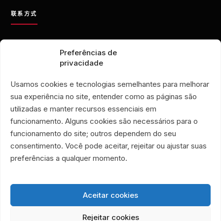
联系方式
contato@eporamor.org.br
Preferências de
+55 21 99028-9090
privacidade
ONG É POR AMOR
Rua Lorival, 18
Usamos cookies e tecnologias semelhantes para melhorar
Manguinhos • 巴西里约热内卢
sua experiência no site, entender como as páginas são
É POR AMOR 公益二手店
utilizadas e manter recursos essenciais em
Rua Santa Clara, 33
funcionamento. Alguns cookies são necessários para o
719 和 720 号店铺
funcionamento do site; outros dependem do seu
Copacabana • 巴西里约热内卢
consentimento. Você pode aceitar, rejeitar ou ajustar suas
Associação Humanitária É Por Amor
preferências a qualquer momento.
CNPJ 40.356.591/0001-59
Aceitar cookies
Rejeitar cookies