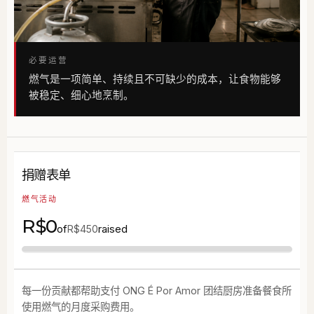
必要运营
燃气是一项简单、持续且不可缺少的成本，让食物能够
被稳定、细心地烹制。
捐赠表单
燃气活动
R$0
of
raised
R$450
每一份贡献都帮助支付 ONG É Por Amor 团结厨房准备餐食所
使用燃气的月度采购费用。