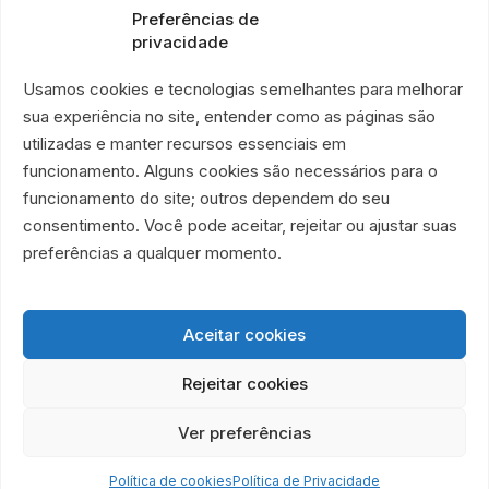
Preferências de
+55 21 99028-9090
privacidade
ONG É POR AMOR
Rua Lorival, 18
Usamos cookies e tecnologias semelhantes para melhorar
Manguinhos • 巴西里约热内卢
sua experiência no site, entender como as páginas são
É POR AMOR 公益二手店
utilizadas e manter recursos essenciais em
Rua Santa Clara, 33
funcionamento. Alguns cookies são necessários para o
719 和 720 号店铺
funcionamento do site; outros dependem do seu
Copacabana • 巴西里约热内卢
consentimento. Você pode aceitar, rejeitar ou ajustar suas
Associação Humanitária É Por Amor
preferências a qualquer momento.
CNPJ 40.356.591/0001-59
Aceitar cookies
Rejeitar cookies
Ver preferências
© 2026 ONG É Por Amor • 版权所有。
对抗饥饿。培育尊严。
Política de cookies
Política de Privacidade