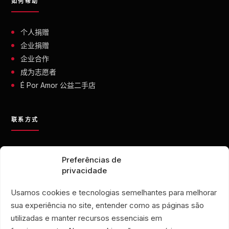
如何帮助
个人捐赠
企业捐赠
企业合作
成为志愿者
É Por Amor 公益二手店
联系方式
contato@eporamor.org.br
Preferências de
+55 21 99028-9090
privacidade
ONG É POR AMOR
Rua Lorival, 18
Usamos cookies e tecnologias semelhantes para melhorar
Manguinhos • 巴西里约热内卢
sua experiência no site, entender como as páginas são
É POR AMOR 公益二手店
utilizadas e manter recursos essenciais em
Rua Santa Clara, 33