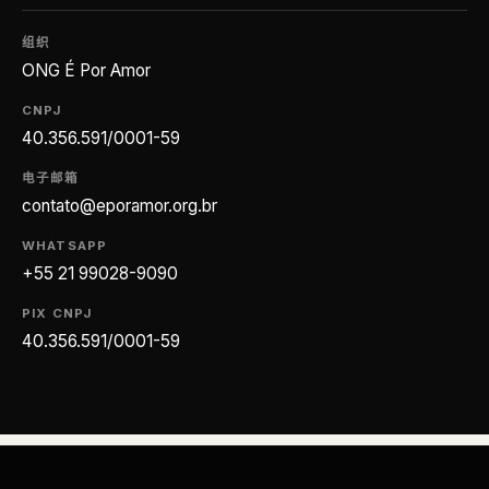
组织
ONG É Por Amor
CNPJ
40.356.591/0001-59
电子邮箱
contato@eporamor.org.br
WHATSAPP
+55 21 99028-9090
PIX CNPJ
40.356.591/0001-59