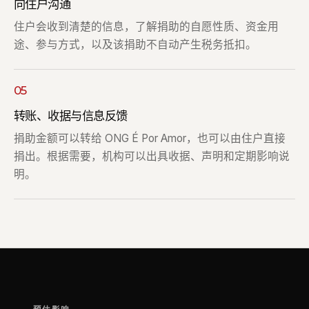
向住户沟通
住户会收到清楚的信息，了解捐助的自愿性质、资金用
途、参与方式，以及该捐助不自动产生税务抵扣。
05
转账、收据与信息反馈
捐助金额可以转给 ONG É Por Amor，也可以由住户直接
捐出。根据需要，机构可以出具收据、声明和定期影响说
明。