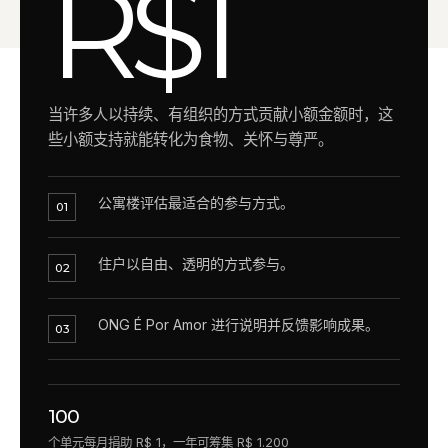
R$1
当许多人以持续、有组织的方式贡献小额金额时，这
些小额支持就能转化为食物、关怀与尊严。
公寓楼评估最适合的参与方式。
01
住户以自由、透明的方式参与。
02
ONG É Por Amor 进行说明并反馈影响成果。
03
100
个单元每月捐助 R$ 1，一年可筹集 R$ 1.200