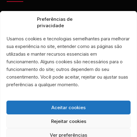
contato@eporamor.org.br
Preferências de
+55 21 99028-9090
privacidade
ONG É POR AMOR
Rua Lorival, 18
Usamos cookies e tecnologias semelhantes para melhorar
Manguinhos • 巴西里约热内卢
sua experiência no site, entender como as páginas são
É POR AMOR 公益二手店
utilizadas e manter recursos essenciais em
Rua Santa Clara, 33
funcionamento. Alguns cookies são necessários para o
719 和 720 号店铺
funcionamento do site; outros dependem do seu
Copacabana • 巴西里约热内卢
consentimento. Você pode aceitar, rejeitar ou ajustar suas
Associação Humanitária É Por Amor
preferências a qualquer momento.
CNPJ 40.356.591/0001-59
Aceitar cookies
Rejeitar cookies
Ver preferências