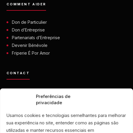
COMMENT AIDER
Don de Particulier
Don d’Entreprise
Partenariats d’Entreprise
Devenir Bénévole
Friperie É Por Amor
CONTACT
contato@eporamor.org.br
Preferências de
+55 21 99028-9090
privacidade
ONG É POR AMOR
Rua Lorival, 18
Usamos cookies e tecnologias semelhantes para melhorar
Manguinhos • Rio de Janeiro, Brésil
sua experiência no site, entender como as páginas são
FRIPERIE É POR AMOR
utilizadas e manter recursos essenciais em