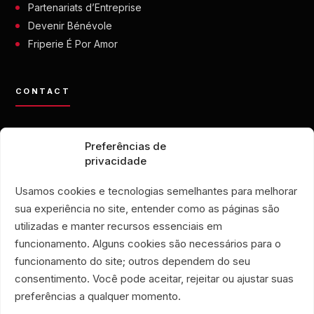
Partenariats d’Entreprise
Devenir Bénévole
Friperie É Por Amor
CONTACT
contato@eporamor.org.br
Preferências de
+55 21 99028-9090
privacidade
ONG É POR AMOR
Rua Lorival, 18
Usamos cookies e tecnologias semelhantes para melhorar
Manguinhos • Rio de Janeiro, Brésil
sua experiência no site, entender como as páginas são
FRIPERIE É POR AMOR
utilizadas e manter recursos essenciais em
Rua Santa Clara, 33
funcionamento. Alguns cookies são necessários para o
boutiques 719 et 720
funcionamento do site; outros dependem do seu
Copacabana • Rio de Janeiro, Brésil
consentimento. Você pode aceitar, rejeitar ou ajustar suas
Associação Humanitária É Por Amor
preferências a qualquer momento.
CNPJ 40.356.591/0001-59