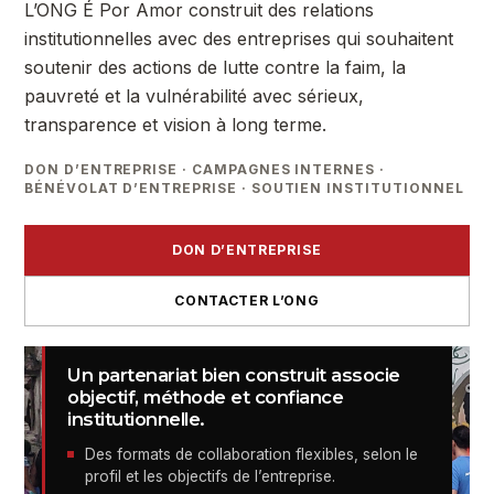
L’ONG É Por Amor construit des relations
institutionnelles avec des entreprises qui souhaitent
soutenir des actions de lutte contre la faim, la
pauvreté et la vulnérabilité avec sérieux,
transparence et vision à long terme.
DON D’ENTREPRISE · CAMPAGNES INTERNES ·
BÉNÉVOLAT D’ENTREPRISE · SOUTIEN INSTITUTIONNEL
DON D’ENTREPRISE
CONTACTER L’ONG
Un partenariat bien construit associe
PARTENARIATS PORTEURS DE SENS
objectif, méthode et confiance
institutionnelle.
Des formats de collaboration flexibles, selon le
profil et les objectifs de l’entreprise.