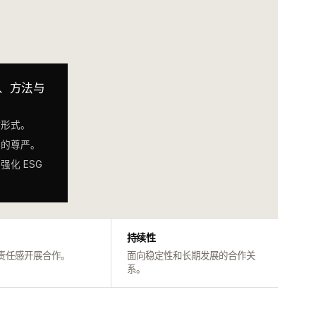
、方法与
作形式。
者的尊严。
化 ESG
持续性
责任感开展合作。
面向稳定性和长期发展的合作关
系。