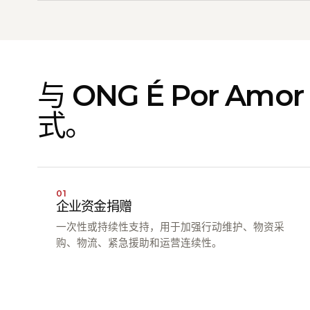
与 ONG É Por Am
式。
01
企业资金捐赠
一次性或持续性支持，用于加强行动维护、物资采
购、物流、紧急援助和运营连续性。