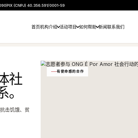
090
PIX (CNPJ) 40.356.591/0001-59
首页
机构介绍
活动
项目
如何帮助
新闻
联系我们
有使命感的合作
体社
系。
支持抗击饥饿、贫