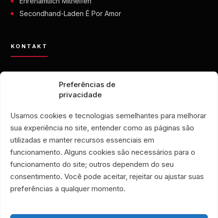
Ehrenamtlich Mithelfen
Secondhand-Laden É Por Amor
KONTAKT
contato@eporamor.org.br
Preferências de
+55 21 99028-9090
privacidade
ONG É POR AMOR
Rua Lorival, 18
Usamos cookies e tecnologias semelhantes para melhorar
Manguinhos • Rio de Janeiro, Brasilien
sua experiência no site, entender como as páginas são
SECONDHAND-LADEN É POR AMOR
utilizadas e manter recursos essenciais em
Rua Santa Clara, 33
funcionamento. Alguns cookies são necessários para o
Geschäfte 719 und 720
funcionamento do site; outros dependem do seu
Copacabana • Rio de Janeiro, Brasilien
consentimento. Você pode aceitar, rejeitar ou ajustar suas
Associação Humanitária É Por Amor
preferências a qualquer momento.
CNPJ 40.356.591/0001-59