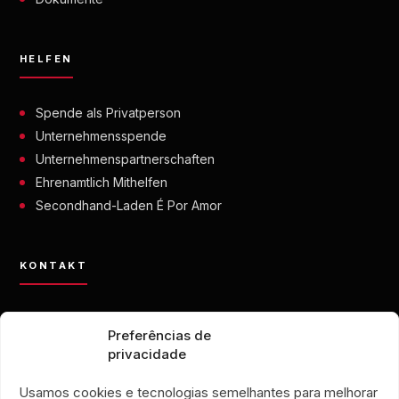
HELFEN
Spende als Privatperson
Unternehmensspende
Unternehmenspartnerschaften
Ehrenamtlich Mithelfen
Secondhand-Laden É Por Amor
KONTAKT
contato@eporamor.org.br
Preferências de
+55 21 99028-9090
privacidade
ONG É POR AMOR
Rua Lorival, 18
Usamos cookies e tecnologias semelhantes para melhorar