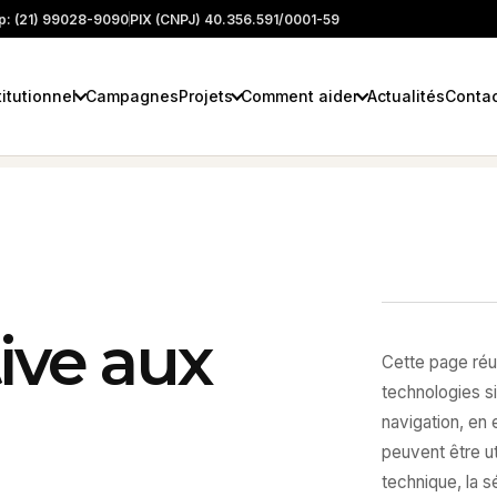
: (21) 99028-9090
PIX (CNPJ) 40.356.591/0001-59
titutionnel
Campagnes
Projets
Comment aider
Actualités
Conta
tive aux
Cette page réun
technologies si
navigation, en
peuvent être ut
technique, la sé