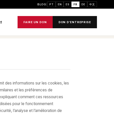
BLOG
PT
EN
ES
FR
DE
中文
ct
FAIRE UN DON
DON D’ENTREPRISE
it des informations sur les cookies, les
milaires et les préférences de
 expliquant comment ces ressources
ilisées pour le fonctionnement
curité, l’analyse et l’amélioration de