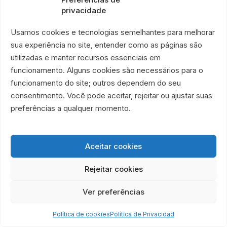
organización.
privacidade
Esta Política de Donaciones podrá ser revisada
Usamos cookies e tecnologias semelhantes para melhorar
periódicamente para reflejar la madurez institucional
sua experiência no site, entender como as páginas são
de la ONG É Por Amor, cambios legales, evolución
utilizadas e manter recursos essenciais em
funcionamento. Alguns cookies são necessários para o
de los controles internos, nuevas formas de
funcionamento do site; outros dependem do seu
captación y mejora de las prácticas de
consentimento. Você pode aceitar, rejeitar ou ajustar suas
transparencia.
preferências a qualquer momento.
Los casos no previstos, dudas o situaciones
excepcionales deberán ser evaluados por la
Aceitar cookies
dirección de la organización, siempre con base en la
misión institucional, la legislación aplicable, los
Rejeitar cookies
principios de integridad y el compromiso con la
Ver preferências
dignidad de las personas atendidas.
Política de cookies
Política de Privacidad
Al realizar una donación a la ONG É Por Amor, el