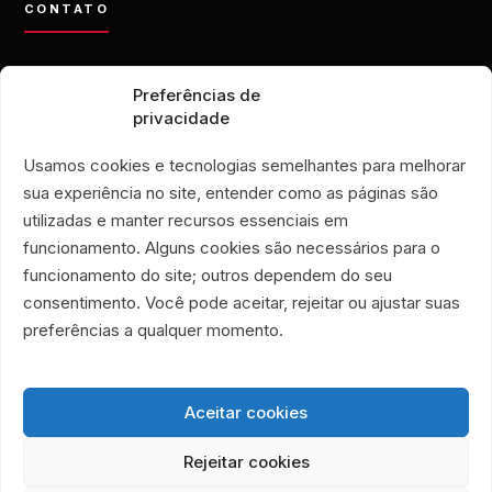
CONTATO
contato@eporamor.org.br
Preferências de
+55 21 99028-9090
privacidade
ONG É POR AMOR
Rua Lorival, 18
Usamos cookies e tecnologias semelhantes para melhorar
Manguinhos • Rio de Janeiro
sua experiência no site, entender como as páginas são
BRECHÓ É POR AMOR
utilizadas e manter recursos essenciais em
Rua Santa Clara, 33
funcionamento. Alguns cookies são necessários para o
lojas 719 e 720
funcionamento do site; outros dependem do seu
Copacabana • Rio de Janeiro
consentimento. Você pode aceitar, rejeitar ou ajustar suas
Associação Humanitária É Por Amor
preferências a qualquer momento.
CNPJ 40.356.591/0001-59
Aceitar cookies
Rejeitar cookies