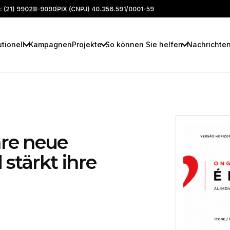
: (21) 99028-9090
PIX (CNPJ) 40.356.591/0001-59
utionell
Kampagnen
Projekte
So können Sie helfen
Nachrichte
hre neue
 stärkt ihre