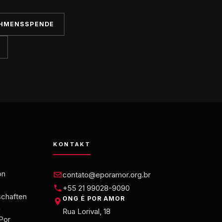
HMENSSPENDE
KONTAKT
on
contato@eporamor.org.br
+55 21 99028-9090
chaften
ONG É POR AMOR
n
Rua Lorival, 18
Por