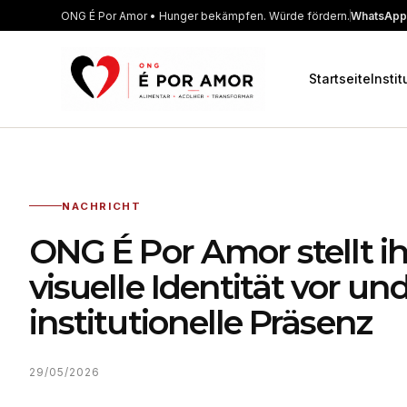
ONG É Por Amor • Hunger bekämpfen. Würde fördern.
WhatsApp
Startseite
Instit
NACHRICHT
ONG É Por Amor stellt i
visuelle Identität vor und
institutionelle Präsenz
29/05/2026