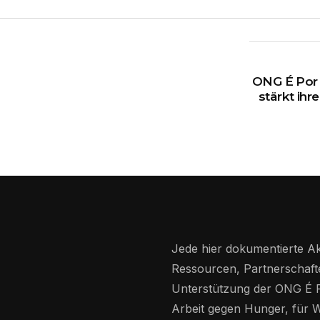
ONG É Por A
stärkt ih
Jede hier dokumentierte Ak
Ressourcen, Partnerschaft
Unterstützung der ONG É Po
Arbeit gegen Hunger, für 