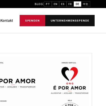
BLOG
PT
EN
ES
FR
DE
中文
n
Kontakt
SPENDEN
UNTERNEHMENSSPENDE