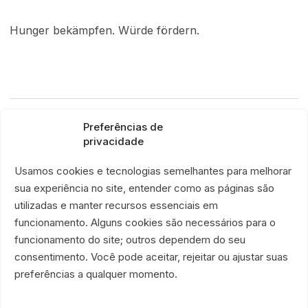
Hunger bekämpfen. Würde fördern.
Preferências de
VORHERIGE NACHRICHT
privacidade
ONG É Por Amor stellt ihre neue visuelle Identität
Usamos cookies e tecnologias semelhantes para melhorar
vor und stärkt ihre institutionelle Präsenz
sua experiência no site, entender como as páginas são
utilizadas e manter recursos essenciais em
funcionamento. Alguns cookies são necessários para o
funcionamento do site; outros dependem do seu
consentimento. Você pode aceitar, rejeitar ou ajustar suas
Helfen Sie, diese
preferências a qualquer momento.
kontinuierliche Präsenz zu
sichern.