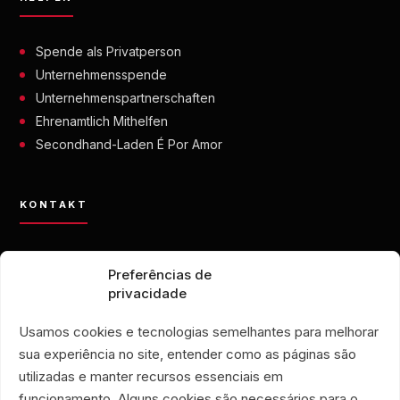
Spende als Privatperson
Unternehmensspende
Unternehmenspartnerschaften
Ehrenamtlich Mithelfen
Secondhand-Laden É Por Amor
KONTAKT
contato@eporamor.org.br
Preferências de
+55 21 99028-9090
privacidade
ONG É POR AMOR
Rua Lorival, 18
Usamos cookies e tecnologias semelhantes para melhorar
Manguinhos • Rio de Janeiro, Brasilien
sua experiência no site, entender como as páginas são
SECONDHAND-LADEN É POR AMOR
utilizadas e manter recursos essenciais em
Rua Santa Clara, 33
funcionamento. Alguns cookies são necessários para o