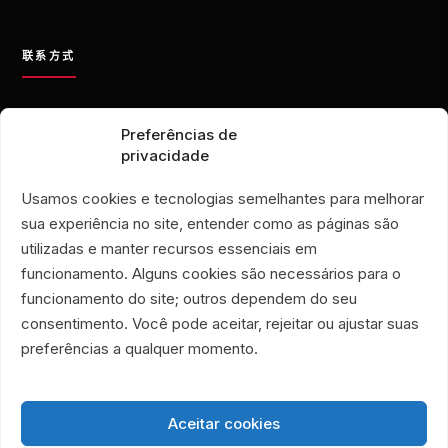
联系方式
contato@eporamor.org.br
Preferências de
+55 21 99028-9090
privacidade
ONG É POR AMOR
Rua Lorival, 18
Usamos cookies e tecnologias semelhantes para melhorar
Manguinhos • 巴西里约热内卢
sua experiência no site, entender como as páginas são
É POR AMOR 公益二手店
utilizadas e manter recursos essenciais em
Rua Santa Clara, 33
funcionamento. Alguns cookies são necessários para o
719 和 720 号店铺
funcionamento do site; outros dependem do seu
Copacabana • 巴西里约热内卢
consentimento. Você pode aceitar, rejeitar ou ajustar suas
Associação Humanitária É Por Amor
preferências a qualquer momento.
CNPJ 40.356.591/0001-59
Aceitar cookies