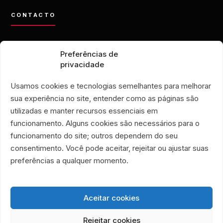
CONTACTO
contato@eporamor.org.br
Preferências de
+55 21 99028-9090
privacidade
ONG É POR AMOR
Rua Lorival, 18
Usamos cookies e tecnologias semelhantes para melhorar
Manguinhos • Río de Janeiro, Brasil
sua experiência no site, entender como as páginas são
TIENDA SOLIDARIA É POR AMOR
utilizadas e manter recursos essenciais em
Rua Santa Clara, 33
funcionamento. Alguns cookies são necessários para o
locales 719 y 720
funcionamento do site; outros dependem do seu
Copacabana • Río de Janeiro, Brasil
consentimento. Você pode aceitar, rejeitar ou ajustar suas
Associação Humanitária É Por Amor
preferências a qualquer momento.
CNPJ 40.356.591/0001-59
Aceitar cookies
Rejeitar cookies