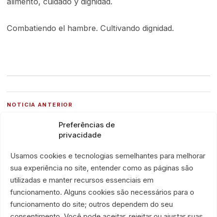
alimento, cuidado y dignidad.
Combatiendo el hambre. Cultivando dignidad.
NOTICIA ANTERIOR
ONG É Por Amor presenta su nueva identidad
Preferências de
visual y fortalece su presencia institucional
privacidade
Usamos cookies e tecnologias semelhantes para melhorar
sua experiência no site, entender como as páginas são
utilizadas e manter recursos essenciais em
Ayude a sostener esta
funcionamento. Alguns cookies são necessários para o
funcionamento do site; outros dependem do seu
presencia continua.
consentimento. Você pode aceitar, rejeitar ou ajustar suas