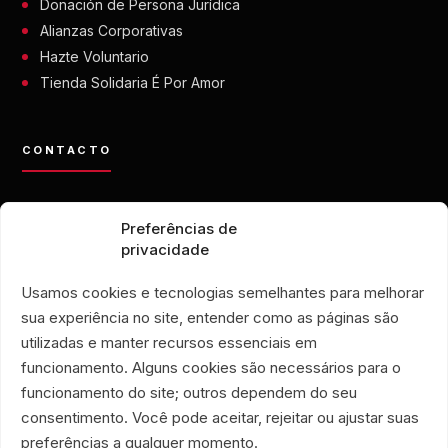
Donación de Persona Jurídica
Alianzas Corporativas
Hazte Voluntario
Tienda Solidaria É Por Amor
CONTACTO
contato@eporamor.org.br
Preferências de
+55 21 99028-9090
privacidade
ONG É POR AMOR
Rua Lorival, 18
Usamos cookies e tecnologias semelhantes para melhorar
Manguinhos • Río de Janeiro, Brasil
sua experiência no site, entender como as páginas são
TIENDA SOLIDARIA É POR AMOR
utilizadas e manter recursos essenciais em
Rua Santa Clara, 33
funcionamento. Alguns cookies são necessários para o
locales 719 y 720
funcionamento do site; outros dependem do seu
Copacabana • Río de Janeiro, Brasil
consentimento. Você pode aceitar, rejeitar ou ajustar suas
Associação Humanitária É Por Amor
preferências a qualquer momento.