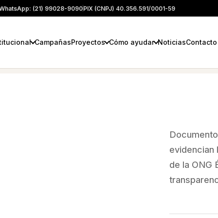
WhatsApp: (21) 99028-9090
PIX (CNPJ) 40.356.591/0001-59
titucional
Campañas
Proyectos
Cómo ayudar
Noticias
Contacto
Documentos
evidencian 
de la ONG É
transparenc