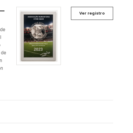
 —
Ver registro
 de
l
o
y de
ón
ón