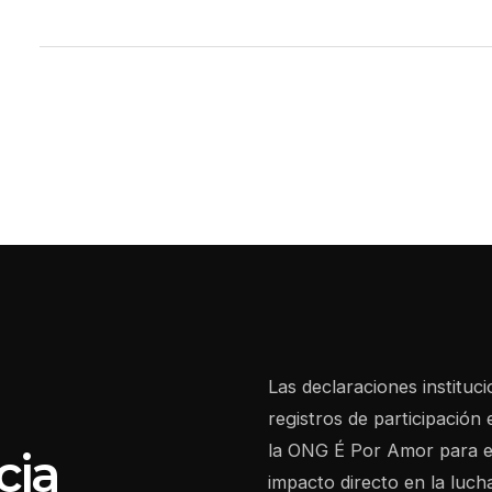
Las declaraciones instituc
registros de participación 
la ONG É Por Amor para ej
cia
impacto directo en la luch