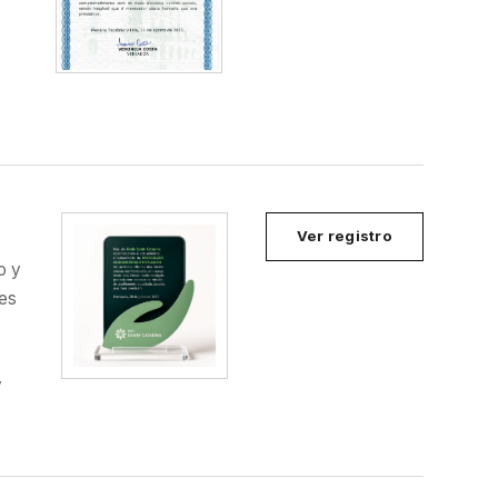
Ver registro
o y
tes
y